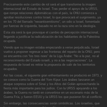
Precisamente este cambio de rol será el que transforme la imagen
internacional del Estado de Israel. Tras perder el apoyo de la URSS,
que rompe relaciones
diplomáticas con el país, la ONU comienza a
aprobar resoluciones contra Israel, lo que provocará el surgimiento, ya
en los 70 del llamado “neoantisemitismo”, un odio a Israel, fomentado
por fuerzas de izquierda, basado no en la raza sino en la ideología.
Esta ola será la que provoque el cambio de percepción internacional,
llegando a justificar la radicalización de los habitantes de la Palestina
ocupada.
Viendo que su imagen estaba empezando a verse perjudicada, Israel
vuelve a proponer regresar a las
fronteras del reparto de la ONU, pero
se encuentra con “los tres noes” de la Liga Árabe: “No a la paz, no al
reconocimiento del Estado israelí, y no a las negociaciones”. La
respuesta de Israel es retirar la propuesta de salir de los territorios
ocupados.
Así las cosas, el siguiente gran enfrentamiento se producirá en 1973, y
se conoce como la Guerra del Yom Kipur. Los árabes lanzaron un
ataque sorpresa sob
re el Sinaí y los Altos del Golán aprovechando la
fiesta más importante para los judíos. Con la URSS apoyando a los
árabes, la Guerra no tardó en convertirse en un escenario más de la
Guerra Fría, y fueron EEUU y la URSS los que pusieron fin al conflicto.
Sin embargo, las consecuen
cias serán simbólicas. Los israelíes, que