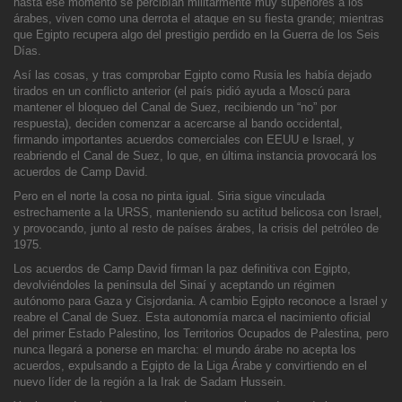
hasta ese momento se percibían militarmente muy superiores a los
árabes, viven como una derrota el ataque en su fiesta grande; mientras
que Egipto recupera algo del prestigio perdido en la Guerra de los Seis
Días.
Así las cosas, y tras comprobar Egipto como Rusia les había dejado
tirados en un conflicto anterior (el país pidió ayuda a Moscú para
mantener el bloqueo del Ca
nal de Suez, recibiendo un “no” por
respuesta), deciden comenzar a acercarse al bando occidental,
firmando importantes acuerdos comerciales con EEUU e Israel, y
reabriendo el Canal de Suez, lo que, en última instancia provocará los
acuerdos de Camp David.
Pero en el norte la cosa no pinta igual. Siria sigue vinculada
estrechamente a la URSS, manteniendo su actitud belicosa con Israel,
y provocando, junto al resto de países árabes, la crisis del petróleo de
1975.
Los acue
rdos de Camp David firman la paz definitiva con Egipto,
devolviéndoles la península del Sinaí y aceptando un régimen
autónomo para Gaza y Cisjordania. A cambio Egipto reconoce a Israel y
reabre el Canal de Suez. Esta autonomía marca el nacimiento oficial
d
el primer Estado Palestino, los Territorios Ocupados de Palestina, pero
nunca llegará a ponerse en marcha: el mundo árabe no acepta los
acuerdos, expulsando a Egipto de la Liga Árabe y convirtiendo en el
nuevo líder de la región a la Irak de Sadam Hussein.