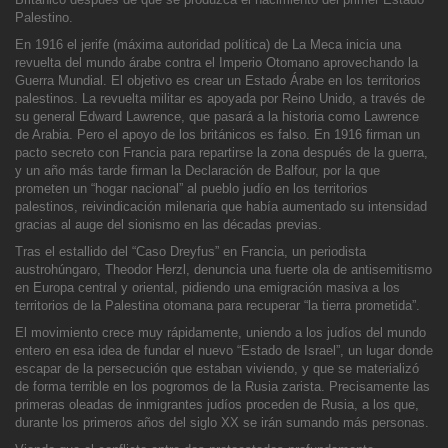
Palestino.
En 1916 el jerife (máxima autoridad política) de La Meca inicia una
revuelta del mundo árabe contra el Imperio Otomano aprovechando
la
Guerra Mundial. El objetivo es crear un Estado Árabe en los territorios
palestinos. La revuelta militar es apoyada por Reino Unido, a través de
su general Edward Lawrence, que pasará a la historia como Lawrence
de Arabia. Pero el apoyo de los británicos
es falso. En 1916 firman un
pacto secreto con Francia para repartirse la zona después de la guerra,
y un año más tarde firman la Declaración de Balfour, por la que
prometen un “hogar nacional” al pueblo judío en los territorios
palestinos, reivindicación
milenaria que había aumentado su intensidad
gracias al auge del sionismo en las décadas previas.
Tras el estallido d
el “Caso Dreyfus” en Francia, un periodista
austrohúngaro, Theodor Herzl, denuncia una fuerte ola de antisemitismo
en Europa central y oriental, pidiendo una emigración masiva a los
territorios de la Palestina otomana para recuperar “la tierra prometida”.
El movimiento crece muy rápidamente, uniendo a los judíos del mundo
entero en esa idea de fundar el nuevo “Estado de Israel”, un lugar donde
escapar de la persecuci
ón que estaban viviendo, y que se materializó
de forma terrible en los pogromos de la Rusia zarista. Precisamente las
primeras oleadas de inmigrantes judíos proceden de Rusia, a los que,
durante los primeros años del siglo XX se irán sumando más personas.