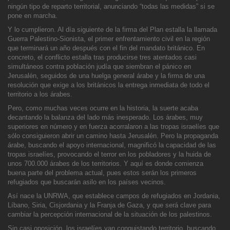
ningún tipo de reparto territorial, anunciando “todas las medidas” si se
pone en marcha.
Y lo cumplieron. Al día siguiente de la firma del Plan estalla la llamada
Guerra Palestino-Sionista, el primer enfrentamiento civil en la región
que terminará un año después con el fin del mandato británico. En
concreto, el conflicto estalla t
ras producirse tres atentados casi
simultáneos contra población judía que siembran el pánico en
Jerusalén, seguidos de una huelga general árabe y la firma de una
resolución que exige a los británicos la entrega inmediata de todo el
territorio a los árabes.
Pero, como muchas veces ocurre en la historia, la suerte acaba
decantando la balanza del lado más inesperado. Los árabes, muy
superiores en número y en fuerza acorralaron a las tropas israelíes que
sólo consig
uieron abrir un camino hasta Jerusalén. Pero la propaganda
árabe, buscando el apoyo internacional, magnificó la capacidad de las
tropas israelíes, provocando el terror en los pobladores y la huida de
unos 700.000 árabes de los territorios. Y aquí es donde
comienza
buena parte del problema actual, pues estos serán los primeros
refugiados que buscarán asilo en los países vecinos.
Así nace la UNRWA, que establece campos de refugiados en Jordania,
Líbano, Siria, Cisjordania y la Franja de Gaza, y que será clave para
cambiar la percepción internacional de la situación de los palestinos.
Sin casi oposición, los israelíes van conquistando territorio, buscando