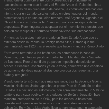
Viendo que el conflicto e
ntre dos protoestados profundamente
nacionalistas, como eran Israel y el Estado Árabe de Palestina, iba a
provocar más de un quebradero de cabeza, la comunidad internacional
intenta crear un Estado para los judíos en otros lugares del mundo,
prometiendo qu
e es una solución temporal. Así Argentina, Uganda o el
Oblast Autónomo Judío de la Rusia comunista serán alguna de las
propuestas. Pero ninguna es aceptada por el movimiento sionista, que
sólo quiere recuperar el territorio donde vivieron sus antepasados.
Y mientras los árabes habían creado un Gran Estado Árabe que se
extendía desde la Península Arábiga hasta Siria, Estado que fue
desmantelado en 1920 tras el reparto que hacen Francia y Reino Unido.
Entre otros territorios a los británicos les corresponde la zona de
Palestina, que intentan pacifica
r mediante un Mandato de la Sociedad
de Naciones. Pero el conflicto ya parece imposible de solucionar.
Árabes e Israelíes, asentados ya en la zona, comienzan una escalada
de aumento de ideas nacionalistas que provoca dos revueltas, una
árabe y otra judía.
Viendo que la tensión no hace más que su
bir, tras la Segunda Guerra
Mundial Naciones Unidas aprueba un primer Plan de Partición en dos
Estados. La decisión es salomónica, con aproximadamente un 50% del
territorio para cada pueblo, y las ciudades de Belén y Jerusalén bajo
mandato internacional de
la ONU, pero los árabes la boicotean,
considerando que deben tener una zona mayor atendiendo a la
población. Es más, la Liga Árabe llega a manifestar que no aceptarán