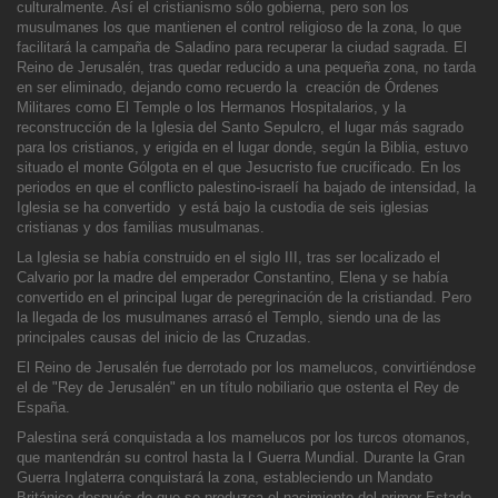
culturalmente. Así el c
ristianismo sólo gobierna, pero son los
musulmanes los que mantienen el control religioso de la zona, lo que
facilitará la campaña de Saladino para recuperar la ciudad sagrada. El
Reino de Jerusalén, tras quedar reducido a una pequeña zona, no tarda
en ser
eliminado, dejando como recuerdo la creación de Órdenes
Militares como El Temple o los Hermanos Hospitalarios, y la
reconstrucción de la Iglesia del Santo Sepulcro, el lugar más sagrado
para los cristianos, y erigida en el lugar donde, según la Biblia, e
stuvo
situado el monte Gólgota en el que Jesucristo fue crucificado. En los
periodos en que el conflicto palestino-israelí ha bajado de intensidad, la
Iglesia se ha convertido y está bajo la custodia de seis iglesias
cristianas y dos familias musulmanas.
La Iglesia se había construido en el siglo III, tras ser localizado
el
Calvario por la madre del emperador Constantino, Elena y se había
convertido en el principal lugar de peregrinación de la cristiandad. Pero
la llegada de los musulmanes arrasó el Templo, siendo una de las
principales causas del inicio de las Cruzadas.
El Reino de Jerusalén fue derrotado por los mamelucos, convirtiéndose
el de "Rey de Jerusalén" en un título nobiliario que ostenta el Rey de
España.
Palestina será conquistad
a a los mamelucos por los turcos otomanos,
que mantendrán su control hasta la I Guerra Mundial. Durante la Gran
Guerra Inglaterra conquistará la zona, estableciendo un Mandato
Británico después de que se produzca el nacimiento del primer Estado