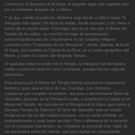
construyen la Mezquita de Al Aqsa, el segundo lugar más sagrado para
los musulmanes después de La Meca.
Y es
que, cuenta la tradición, Mahoma viajó desde La Meca hasta "la
mezquita más lejana" (Al Aqsa en árabe), donde ascendió a los cielos a
lomos de un equino alado. Este lugar, que no es otro que el Monte del
Templo de los judíos, se convirtió en lugar de pere
grinación
transformándose para los musulmanes en un complejo religioso
conocido como "Explanada de las Mezquitas", donde, además de la de
Al Aqsa, está también la Cúpula de la Roca, en el centro geográfico del
Monte, y sobre los restos del Segundo Templo.
Al igual que había ocurrido con el Templo, la mezquita fue derribada y
vuelta a construir hasta en cinco ocasiones, aunque fue por culpa de
terremotos.
Esta disputa por el Monte del Templo tendrá una enorme importancia
histórica, pues será el inicio de Las Cruzadas. Los cristianos
conquistan por completo el territorio, que pasa a denominarse Rei
no de
Jerusalén, después de la Primera Cruzada, y establecen la capital en el
Monte del Templo, en concreto en la Mezquita de Al Aqsa, que vuelve a
llamarse Templo de Salomón. El reino de Jerusalén será un estado
feudal al uso de los del medievo europeo, c
on un señor al frente, un
protoparlamento y unas leyes escritas. Pero a diferencia de lo ocurrido
con la conquista musulmana, los cristianos no provocan más bajas de
las necesarias entre los nativos, que poco tardan en conquistarles