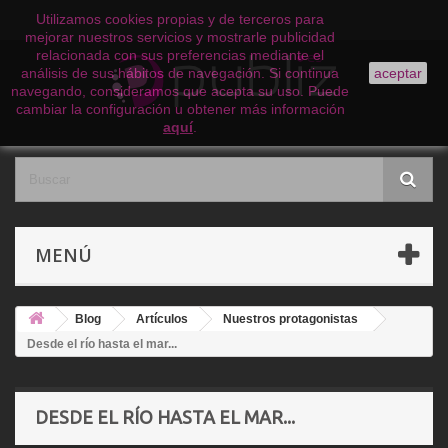
Utilizamos cookies propias y de terceros para
mejorar nuestros servicios y mostrarle publicidad
relacionada con sus preferencias mediante el
análisis de sus hábitos de navegación. Si continua
aceptar
navegando, consideramos que acepta su uso. Puede
cambiar la configuración u obtener más información
aquí
.
MENÚ
Blog
Artículos
Nuestros protagonistas
Desde el río hasta el mar...
DESDE EL RÍO HASTA EL MAR...