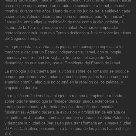
Mesías profetizado (para el judaismo Jesucristo no es el Mesías), inicia
una rebelión que convierte en estado independiente a Israel, con este
nombre, durante tres años. Harto de que los judíos se le subleven cada
pocos años, Adriano decreta una serie d
e medidas para "romanizar"
Jerusalén, entre ellas la prohibición de ritos como la circuncisión, la
lectura de la Torá, o el respeto del shabat. Además el emperador
pretendía construir un nuevo Templo dedicado a Jupiter sobre las ruinas
del Segundo Templo.
Esta
propuesta solivianta a los judíos, que consiguen expulsar a los
romanos y declarar un Estado independiente, Israel, con su propia
moneda y con Simón Bar Kojba al frente con el cargo de Nasí,
denominación que aún hoy usa el Presidente del Estado de Israel.
La mitología judia cuenta que la victoria sobre los romanos se produce
porque, por primera vez, todas las confesiones judías luchan contra un
enemigo común, algo que no ocurrió en la rebelión de los zelotes, y
propició su derrota.
La rebelión en Judea obliga al ejército romano a emplearse a fondo,
sobre todo temiendo que la "independencia" pueda extenderse a
territorios cercanos, y termina tres años después con medidas
fulminantes. Adriano decreta la expulsión
y prohibición de entrada de
los judíos en Jerusalén, cambia el nombre de Israel por Siria Palestina,
y destruye la ciudad de Jerusalén para transformarla en la nueva ciudad
de Aelia Capitolina, poniendo fin a la historia de los judíos hasta el siglo
XIX.