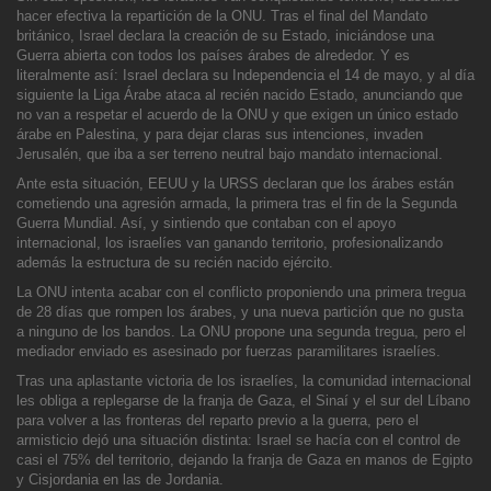
hacer efectiva la repartición d
e la ONU. Tras el final del Mandato
británico, Israel declara la creación de su Estado, iniciándose una
Guerra abierta con todos los países árabes de alrededor. Y es
literalmente así: Israel declara su Independencia el 14 de mayo, y al día
siguiente la Lig
a Árabe ataca al recién nacido Estado, anunciando que
no van a respetar el acuerdo de la ONU y que exigen un único estado
árabe en Palestina, y para dejar claras sus intenciones, invaden
Jerusalén, que iba a ser terreno neutral bajo mandato internacional.
Ante esta situación, EEUU y la URSS declaran que los árabes
están
cometiendo una agresión armada, la primera tras el fin de la Segunda
Guerra Mundial. Así, y sintiendo que contaban con el apoyo
internacional, los israelíes van ganando territorio, profesionalizando
además la estructura de su recién nacido ejército.
La ONU intenta ac
abar con el conflicto proponiendo una primera tregua
de 28 días que rompen los árabes, y una nueva partición que no gusta
a ninguno de los bandos. La ONU propone una segunda tregua, pero el
mediador enviado es asesinado por fuerzas paramilitares israelíes.
Tras una aplastante victoria de los israelíes, la comunidad internacional
les obliga a replegarse de la franja de Gaza, el Sinaí y el sur del
Líbano
para volver a las fronteras del reparto previo a la guerra, pero el
armisticio dejó una situación distinta: Israel se hacía con el control de
casi el 75% del territorio, dejando la franja de Gaza en manos de Egipto
y Cisjordania en las de Jordania.