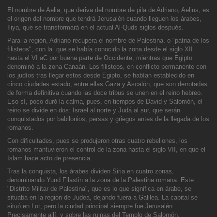
El nombre de Aelia, que deriva del nombre de pila de Adriano, Aelius, es
el origen del nombre que tendrá Jerusalén cuando lleguen los árabes,
Iliya, que se transformará en el actual Al-Quds siglos después.
Para la región, Adriano recupera el nombre de Palestina, o "patria de los
filisteos", con la que se había conocido la zona desde el siglo XII
hasta el VI aC por buena parte de Occidente, mi
entras que Egipto
denominó a la zona Canaán. Los filisteos, en conflicto permanente con
los judíos tras llegar estos desde Egipto, se habían establecido en
cinco ciudades estado, entre ellas Gaza y Ascalón, que son derrotadas
de forma definitiva cuando las
doce tribus se unen en el reino hebreo.
Eso sí, poco duró la calma, pues, en tiempos de David y Salomón, el
reino se divide en dos: Israel al norte y Judá al sur, que serán
conquistados por babilonios, persas y griegos antes de la llegada de los
romanos.
Con dificultades, pues se produjeron otras cuatro rebeliones, los
romanos mantuvieron el control de la zona hasta el siglo VII, en que el
Islam hace acto de presencia.
Tras la conquista, los árabes dividen Siria en cuatro zonas,
denominando Yund Filastin a la zona de la Palestina r
omana. Este
"Distrito Militar de Palestina", que es lo que significa en árabe, se
situaba en la región de Judea, dejando fuera a Galilea. La capital se
situó en Lot, pero la ciudad principal siempre fue Jerusalén.
Precisamente allí, y sobre las ruinas del
Templo de Salomón,