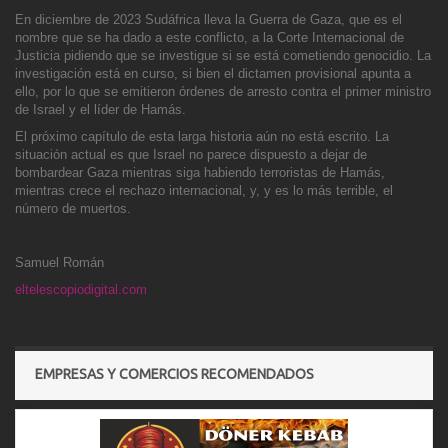
En diciembre de 2023 Sudáfrica lleva la Guerra de Gaza, que es el
nombre que se ha dado a este conflicto, a la Corte Internaci
onal de
Justicia pidiendo que se investigue si se está cometiendo genocidio. La
investigación está en curso, si bien el dictamen provisional apunta a
ello, por lo que se emitieron órdenes de arresto contra el primer ministro
de Israel y el líder de Hamás.
El próximo capítulo d
e esta larga historia aún no está escrito. La
situación actual es que Israel no parece dispuesto a dejar de
bombardear Gaza mientras siga habiendo terroristas de Hamás,
mientras crece el rechazo internacional, y, y es lo más terrible, el
número de muertos
.
Samuel Román
eltelescopiodigital.com
EMPRESAS Y COMERCIOS RECOMENDADOS