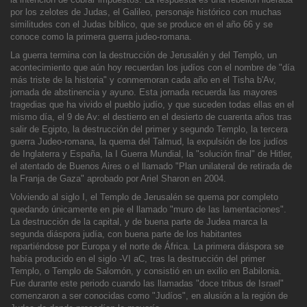
por los zelotes de Judas, el Galileo, personaje histórico con muchas
similitudes con el Judas bíblico, que se produce en el año 66 y se
conoce como la primera guerra judeo-romana.
La guerra termina con la destrucción de Jerusalén y del Templo, un
acontecimiento que aún hoy recuerdan los judíos con el nombre de "día
más triste de la historia" y conmemoran cada año en el Tisha b'Av,
jornada de abstinencia y ayuno. Esta jornada
recuerda las mayores
tragedias que ha vivido el pueblo judío, y que suceden todas ellas en el
mismo día, el 9 de Av: el destierro en el desierto de cuarenta años tras
salir de Egipto, la destrucción del primer y segundo Templo, la tercera
guerra Judeo-rom
ana, la quema del Talmud, la expulsión de los judíos
de Inglaterra y España, la I Guerra Mundial, la "solución final" de Hitler,
el atentado de Buenos Aires o el llamado "Plan unilateral de retirada de
la Franja de Gaza" aprobado por Ariel Sharon en 2004.
Volviendo al siglo I, el Templo de Jerusalén se quema por completo
quedando únicamente en pie el llamado "muro de las lamentaciones".
La destrucción de la capital, y de buena parte de Judea marca la
segunda
diáspora judía, con buena parte de los habitantes
repartiéndose por Europa y el norte de África. La primera diáspora se
había producido en el siglo -VI aC, tras la destrucción del primer
Templo, o Templo de Salomón, y consistió en un exilio en Babilonia.
Fue durante este periodo cuando las llamadas "doce tribus de Israel"
comenzaron a ser conocidas como "Judíos", en alusión a la región de