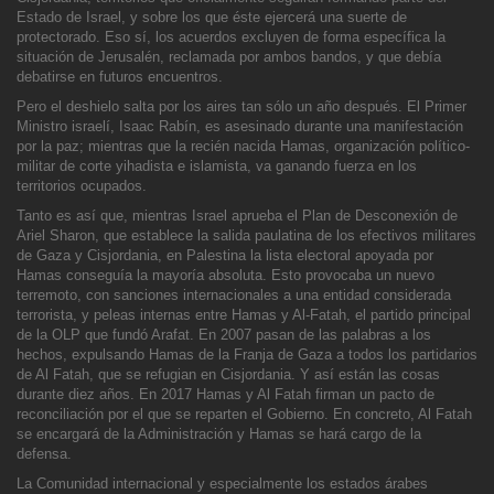
Estado de Israel, y sobre los que éste ejercerá una suerte de
protectorado. Eso sí, los acuerdos excluyen de forma específica la
situación de Jerusalén, reclamada por ambos bandos, y que debía
debatirse en futuros encuentros.
Pero el deshielo salta por los aires tan só
lo un año después. El Primer
Ministro israelí, Isaac Rabín, es asesinado durante una manifestación
por la paz; mientras que la recién nacida Hamas, organización político-
militar de corte yihadista e islamista, va ganando fuerza en los
territorios ocupados.
Tanto es así que, mientras Israel aprueba el Plan de
Desconexión de
Ariel Sharon, que establece la salida paulatina de los efectivos militares
de Gaza y Cisjordania, en Palestina la lista electoral apoyada por
Hamas conseguía la mayoría absoluta. Esto provocaba un nuevo
terremoto, con sanciones internaciona
les a una entidad considerada
terrorista, y peleas internas entre Hamas y Al-Fatah, el partido principal
de la OLP que fundó Arafat. En 2007 pasan de las palabras a los
hechos, expulsando Hamas de la Franja de Gaza a todos los partidarios
de Al Fatah, que
se refugian en Cisjordania. Y así están las cosas
durante diez años. En 2017 Hamas y Al Fatah firman un pacto de
reconciliación por el que se reparten el Gobierno. En concreto, Al Fatah
se encargará de la Administración y Hamas se hará cargo de la
defensa.
La Comunidad internacional y especialmente los estados árabes