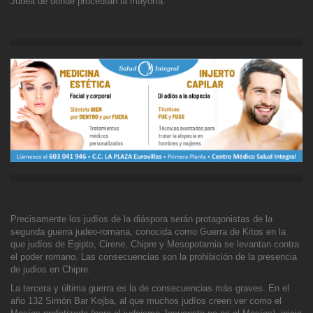
Judea de donde procedían la mayoría.
Precisamente los judíos de la diásp
ora serán protagonistas de la
segunda guerra judeo-romana, conocida como Guerra de Kitos en la
que judíos de Egipto, Cirene, Chipre y Mesopotamia se levantan contra
el poder romano. Las consecuencias son la prohibición de la presencia
de judios en Chipre.
La tercera y última guerra es la de consecuencias más graves. En el
año 132 Simón Bar Kojba, al que muchos judíos creen ver como
el