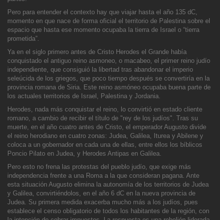
Pero para entender el contexto hay que viajar hasta el año 135 dC,
momento en que nace de forma oficial el territorio de Palestina sobre el
espacio que hasta ese momento ocupaba la tierra de Israel o “tierra
prometida”.
Ya en el siglo primero antes de Cristo
H
erodes el Grande había
conquistado el antiguo reino asmoneo, o macabeo, el primer reino judío
independi
ente, que consiguió la libertad tras abandonar el imperio
seleúcida de los griegos, que poco tiempo después se convertiría en la
provincia romana de Siria. Este reino asmóneo ocupaba buena parte de
los actuales territorios de Israel, Palestina y Jordania.
Herodes, nada más conquistar el reino, lo convirtió en estado cliente
romano, a cambio de recibir el título de "rey de los judíos". Tras
su
muerte
, e
n el año cuatro antes de Cristo, el emperador Augusto divide
el reino herodiano en cuatro zonas: Judea, Galilea, Iturea y Abilene y
coloca a un gobernador en cada una de ellas, entre ellos los bíblicos
Poncio Pilato en Judea, y Herodes Antipas en Galilea.
Pero esto no frena las protestas del pueblo judío, que exige más
independencia frente a una
R
oma a la que consideran pagana. Ante
esta situación Augusto elimina la autonomía de los territorios de Judea
y Galilea, convirtiéndolos, en el año 6 d
C
en la nueva provincia de
Judea. Su primera medida exacerba mucho más a los judíos, pues
establece el censo obligatorio de todos los habitantes de la región,
con
la intención de cobrar impuestos. La respuesta es una rebelión liderada