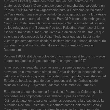
Y mientras Israel guerrea con todos sus v
ecinos, dentro de los
territorios de Gaza y Cisjordania se pone en marcha algo parecido a un
Estado. En 1964 nace la Organización para la Liberación de Palestina
de Yasir Arafat, una suerte de partido único auspiciado por la Liga Árabe
que no duda en recur
rir al terrorismo. Esta OLP busca, sin ambages, la
“destrucción” de Israel utilizando para ello la “lucha armada”, el retorno
de los refugiados y la “liberación” de toda Palestina. Aquí nace el lema
“Desde el río hasta el mar”, que llama a la aniquilación
de Israel, y que
es una pseudoparodia de la Biblia: “Todo lugar que pise la planta de
vuestro pie será vuestro: desde el desierto hasta el Líbano, desde el río
Éufrates hasta el mar occidental será vuestro territorio”, reza el
Deuteronomio.
Pero en 1988 Arafat da un golpe de timón: renuncia al terrorismo y pide
a Israel un acuerdo de paz que respete el reparto de 1947.
Israel acepta enseguida, y comienzan una serie de negociaciones que
provocan un nu
evo evento simbólico: Arafat declara la Independencia
del Estado Palestino, que reconoce de forma implícita, la existencia del
Estado de Israel, aceptando que la presencia de los árabes quede
reducida a Gaza y Cisjordania, además de la mitad de Jerusalén.
Esta nueva era culmina con la firma de los Pactos
de Oslo en que las
dos partes se comprometen a establecer la paz a cambio de un
régimen de autonomía para los territorios ocupados y la creación de la
Autoridad Nacional Palestina, que actuará como Gobierno de Gaza y
Cisjordania, territorios que oficialmen
te seguirán formando parte del