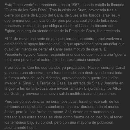
Esta “línea verde” se mantendría hasta 1967, cuando estalla la llamada
“Guerra de los Seis Días”. Tras la crisis de Suez, provocada tras el
cierre por parte de Egipt
o del Canal de Suez a los barcos israelíes, y
que termina con la invasión del país por una coalición de británicos,
franceses e israelíes que obliga a reabrir el Canal, la tensión con
Egipto, que seguía siendo titular de la Franja de Gaza, fue creciendo.
El 11 de mayo una serie de ataques terroristas contra Israel vuelven a
granjearles e
l apoyo internacional, lo que aprovechan para anunciar que
cualquier intento de cerrar el Canal sería motivo de guerra. El
Presidente egipcio Nasser responde anunciando que iniciará una “guerra
total para provocar el exterminio de la existencia sionista”.
Y así ocurre. Con los dos bandos ya preparados, Nasser cierra el Canal
y anuncia una ofensiva, pero Israel se adelanta destruyendo casi toda
la fuerza aérea del país
. Además, aprovechando la guerra los judíos
invaden el Sinaí y la Franja de Gaza. La entrada de Siria y Jordania en
la guerra les da la excusa para invadir también Cisjordania y los Altos
del Golán, y provoca una nueva salida multitudinaria de palestinos.
Pero las consecuencias no serán positivas. Israel ofrece salir de los
territorios conquistados a cambio de una paz duradera con el mundo
árabe, pero la Liga Árabe se opone. Así, desde este
momento su
presencia en estas zonas es vista como fuerza de ocupación, al tener
los territorios bajo su control, pero con una mayoría de población
abiertamente hostil.