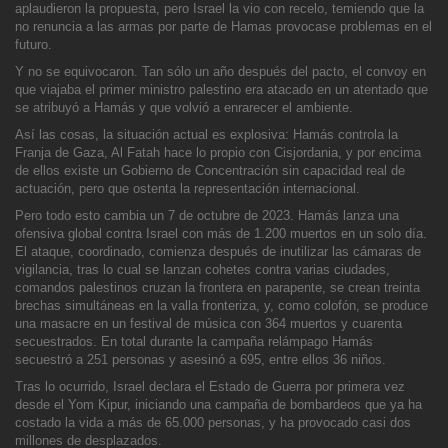
aplaudieron la propuesta, pero Israel la vio con recelo, temiendo que la
no renuncia a las armas por parte de Hamas provocase problemas en el
futuro.
Y no se equivocaron. Tan sólo un año después del pacto, el convoy en
que viajaba el primer ministro palestino era atacado en un atentado que
se atribuyó a Hamás y que volvió a enrarecer el ambiente.
Así las c
osas, la situación actual es explosiva: Hamás controla la
Franja de Gaza, Al Fatah hace lo propio con Cisjordania, y por encima
de ellos existe un Gobierno de Concentración sin capacidad real de
actuación, pero que ostenta la representación internacional.
Pero todo esto
cambia un 7 de octubre de 2023. Hamás lanza una
ofensiva global contra Israel con más de 1.200 muertos en un solo día.
El ataque, coordinado, comienza después de inutilizar las cámaras de
vigilancia, tras lo cual se lanzan cohetes contra varias ciudades,
comandos palestinos cruzan la frontera en parapente, se crean treinta
br
echas simultáneas en la valla fronteriza, y, como colofón, se produce
una masacre en un festival de música con 364 muertos y cuarenta
secuestrados. En total durante la campaña relámpago Hamás
secuestró a 251 personas y asesinó a 695, entre ellos 36 niños.
Tras lo ocurrido, Israel declara el Estado de Guerra por primera vez
desde el Yom Kipur, iniciando una campaña de bombardeos que ya ha
costado la vida a más de 65.000 personas, y ha provocado casi dos
millones de desplazados.