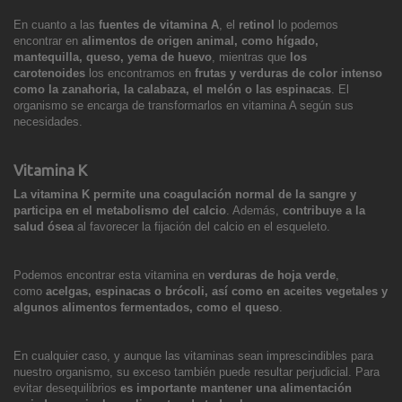
En cuanto a las
fuentes de vitamina A
, el
retinol
lo podemos
encontrar en
alimentos de origen animal, como hígado,
mantequilla, queso, yema de huevo
, mientras que
los
carotenoides
los encontramos en
frutas y verduras de color intenso
como la zanahoria, la calabaza, el melón o las espinacas
. El
organismo se encarga de transformarlos en vitamina A según sus
necesidades.
Vitamina K
La vitamina K permite una coagulación normal de la sangre y
participa en el metabolismo del calcio
. Además,
contribuye a la
salud ósea
al favorecer la fijación del calcio en el esqueleto.
Podemos encontrar esta vitamina en
verduras de hoja verde
,
como
acelgas, espinacas o brócoli, así como en aceites vegetales y
algunos alimentos fermentados, como el queso
.
En cualquier caso, y aunque las vitaminas sean imprescindibles para
nuestro organismo, su exceso también puede resultar perjudicial. Para
evitar desequilibrios
es importante mantener una alimentación