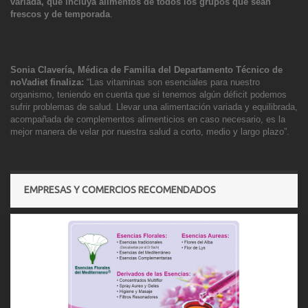
variada, que incluya alimentos de todos los grupos que sean
frescos y de temporada
.
Sonia Clavería, Médica de Familia del Departamento Técnico de
noVadiet finaliza:
“Las vitaminas son esenciales para nuestro
organismo, teniendo en cuenta que si tenemos algún déficit podemos
sufrir problemas de salud. Llevar una alimentación variada y equilibrada,
acompañada de complementos alimenticios en caso necesario, es la
mejor m
anera de velar por nuestra salud a corto, medio y largo plazo”.
EMPRESAS Y COMERCIOS RECOMENDADOS