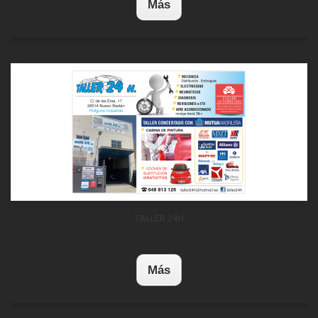
Más
TALLER 24H
Más