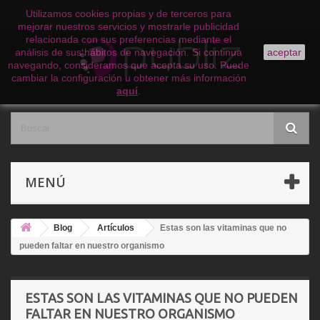
Utilizamos cookies propias y de terceros para
mejorar nuestros servicios y mostrarle publicidad
relacionada con sus preferencias mediante el
análisis de sus hábitos de navegación. Si continua
aceptar
navegando, consideramos que acepta su uso. Puede
cambiar la configuración u obtener más información
aquí
.
MENÚ
Blog
Artículos
Estas son las vitaminas que no
pueden faltar en nuestro organismo
ESTAS SON LAS VITAMINAS QUE NO PUEDEN
FALTAR EN NUESTRO ORGANISMO