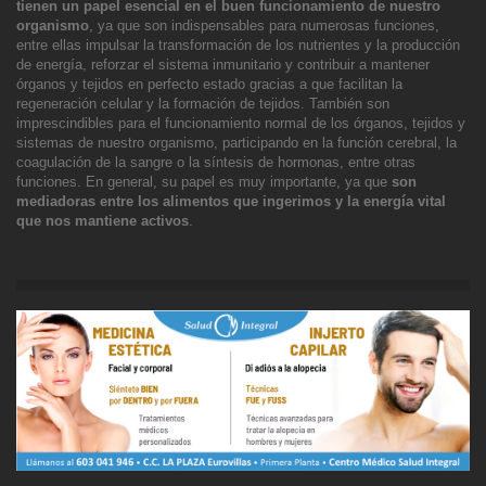
tienen un
papel esencial en el buen funcionamiento de nuestro
organismo
, ya que son indispensables para numerosas funciones,
entre ellas impulsar la transformación de los nutrientes y la producción
de energía, reforzar el sistema inmunitario y contribuir a mantener
órganos y tejidos en perfecto estado gracias a que facilitan
la
regeneración celular y la formación de tejidos. También son
imprescindibles para el funcionamiento normal de los órganos, tejidos y
sistemas de nuestro organismo, participando en la función cerebral, la
coagulación de la sangre o la síntesis de hormonas
, entre otras
funciones. En general, su papel es muy importante, ya que
son
mediadoras entre los alimentos que ingerimos y la energía vital
que nos mantiene activos
.