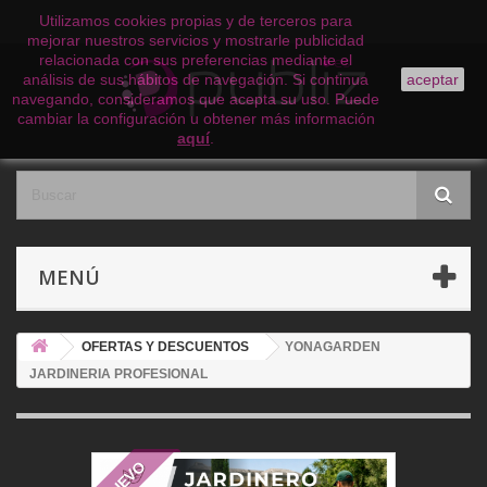
Utilizamos cookies propias y de terceros para
mejorar nuestros servicios y mostrarle publicidad
relacionada con sus preferencias mediante el
análisis de sus hábitos de navegación. Si continua
aceptar
navegando, consideramos que acepta su uso. Puede
cambiar la configuración u obtener más información
aquí
.
MENÚ
OFERTAS Y DESCUENTOS
YONAGARDEN
JARDINERIA PROFESIONAL
NUEVO