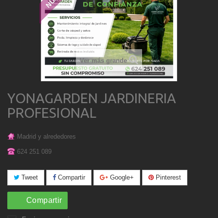
Ver más grande
YONAGARDEN JARDINERIA
PROFESIONAL
Madrid y alrededores
624 251 089
Tweet
Compartir
Google+
Pinterest
Compartir